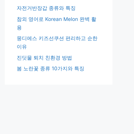
자전거반장갑 종류와 특징
참외 영어로 Korean Melon 완벽 활
용
몽디에스 키즈선쿠션 편리하고 순한
이유
진딧물 퇴치 친환경 방법
봄 노란꽃 종류 10가지와 특징