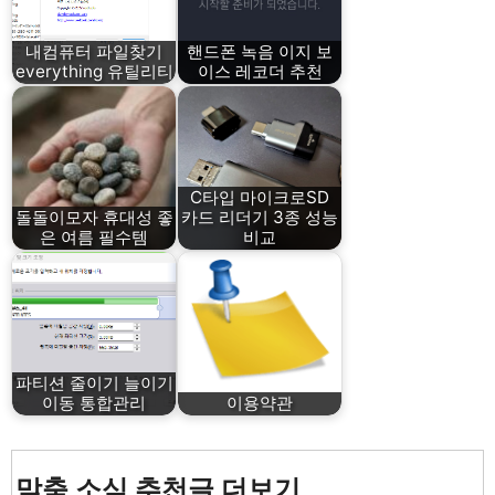
내컴퓨터 파일찾기
핸드폰 녹음 이지 보
everything 유틸리티
이스 레코더 추천
C타입 마이크로SD
돌돌이모자 휴대성 좋
카드 리더기 3종 성능
은 여름 필수템
비교
파티션 줄이기 늘이기
이동 통합관리
이용약관
맞춤 소식 추천글 더보기