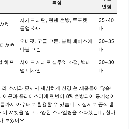
특징
연령
자카드 패턴, 린넨 혼방, 투포켓,
25~40
 셔켓
롤업 소매
대
오버핏, 고급 코튼, 블랙 베이스에
20~35
 티셔츠
마블 프린트
대
널 하프
사이드 지퍼로 실루엣 조절, 백패
20~30
널 디자인
대
라 소재와 핏까지 세심하게 신경 쓴 제품들이 많습니
 레이온과 폴리에스터에 린넨이 8% 혼방되어 통기성이
름까지 아우터로 활용할 수 있습니다. 실제로 공식 홈
가 이 셔켓을 입고 다양한 스타일링을 소화했는데, 청바
아 보였어요.