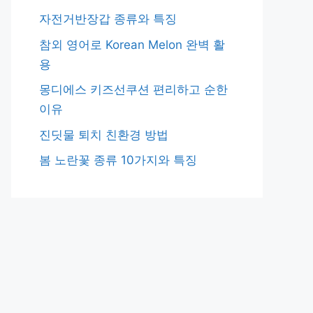
자전거반장갑 종류와 특징
참외 영어로 Korean Melon 완벽 활
용
몽디에스 키즈선쿠션 편리하고 순한
이유
진딧물 퇴치 친환경 방법
봄 노란꽃 종류 10가지와 특징